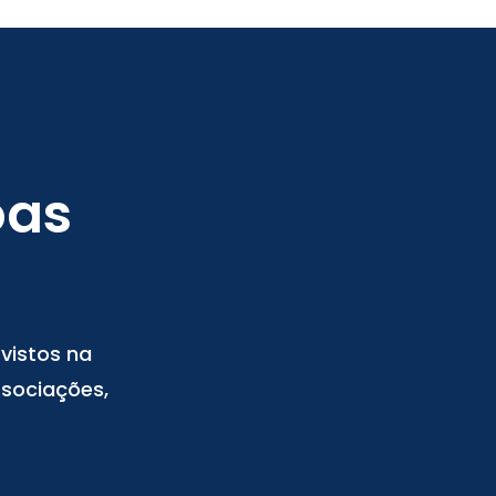
oas
vistos na
ssociações,