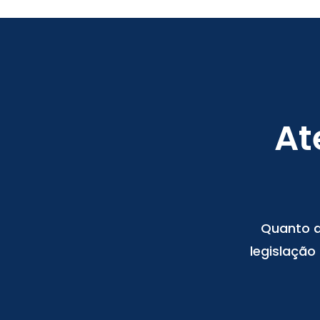
At
Quanto a
legislação