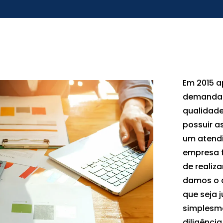
Em 2015 a
demanda p
qualidade
possuir a
um atend
empresa f
de realiz
damos o a
que seja 
simplesm
diligênci